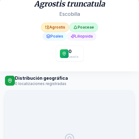
Agrostis truncatula
Escobilla
Agrostis
Poaceae
Poales
Liliopsida
0
Localiz.
Distribución geográfica
0
localizaciones registradas