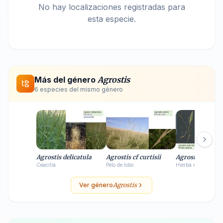
No hay localizaciones registradas para
esta especie.
Más del género
Agrostis
6
especie
s
del mismo género
Agrostis delicatula
Agrostis cf curtisii
Agrostis stoloni
Ceacilla
Pelo de lobo
Hierba rastrera
Ver género
Agrostis