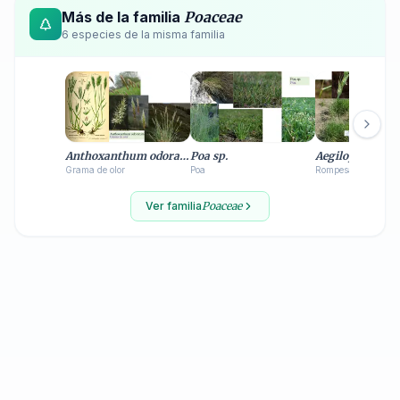
Más de la familia
Poaceae
6
especie
s
de la misma familia
Anthoxanthum odoratum
Poa sp.
Aegilops ventri
Grama de olor
Poa
Rompesacos
Ver familia
Poaceae