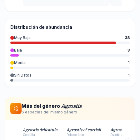
Distribución de abundancia
Muy Baja
38
Baja
3
Media
1
Sin Datos
1
Más del género
Agrostis
6
especie
s
del mismo género
Agrostis delicatula
Agrostis cf curtisii
Agrostis trunca
Ceacilla
Pelo de lobo
Escobilla