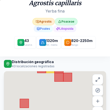
Agrostis capillaris
Yerba fina
Agrostis
Poaceae
Poales
Liliopsida
43
1320
m
820
-
2250
m
Localiz.
Alt. media
Rango
Distribución geográfica
43
localizaciones registradas