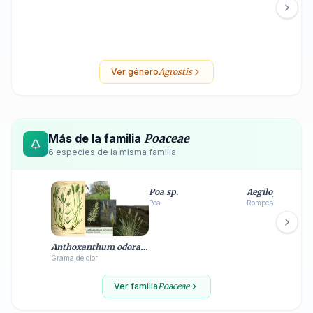
Ver género
Agrostis
Más de la familia
Poaceae
6
especie
s
de la misma familia
Poa sp.
Aegilops ventri
Poa
Rompesacos
Anthoxanthum odoratum
Grama de olor
Ver familia
Poaceae