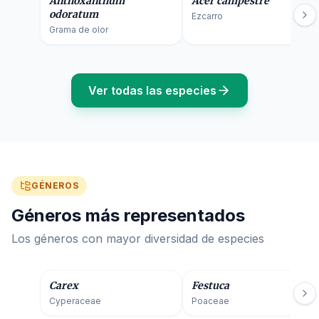
Anthoxanthum
Acer campestre
odoratum
Ezcarro
Grama de olor
Ver todas las especies
GÉNEROS
Géneros más representados
Los géneros con mayor diversidad de especies
15
especies
15
especies
Carex
Festuca
Cyperaceae
Poaceae