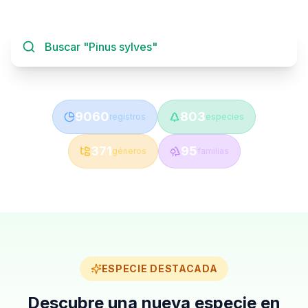
Buscar "Pinus sylvestris"│
9060
803
registros
especies
371
95
géneros
familias
ESPECIE DESTACADA
Descubre una nueva especie en