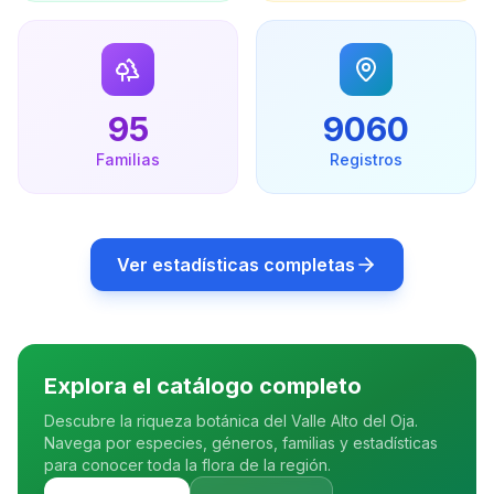
95
9060
Familias
Registros
Ver estadísticas completas
Explora el catálogo completo
Descubre la riqueza botánica del Valle Alto del Oja.
Navega por especies, géneros, familias y estadísticas
para conocer toda la flora de la región.