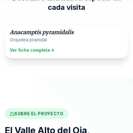
cada visita
Orchidaceae
Anacamptis pyramidalis
Hoy destacamos
Orquidea piramidal
Ver ficha completa
SOBRE EL PROYECTO
El Valle Alto del Oja,