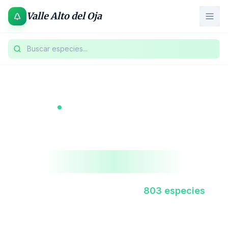
Valle Alto del Oja
Buscar especies...
Sierra de la Demanda, La Rioja
Flora del
Valle Alto del Oja
Base de datos botánica con
803
especies
documentadas en uno de los valles más
singulares de la Península Ibérica