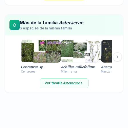
Más de la familia
Asteraceae
6
especie
s
de la misma familia
Centaurea sp.
Achillea millefolium
Anacyclus clava
Centaurea
Milenrrama
Manzanilla de los 
Ver familia
Asteraceae