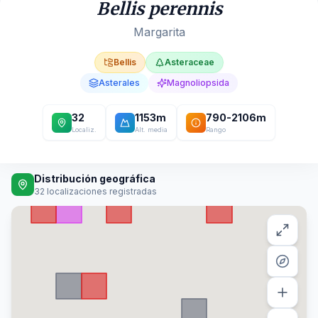
Bellis perennis
Margarita
Bellis
Asteraceae
Asterales
Magnoliopsida
32
1153
m
790
-
2106
m
Localiz.
Alt. media
Rango
Distribución geográfica
32
localizaciones registradas