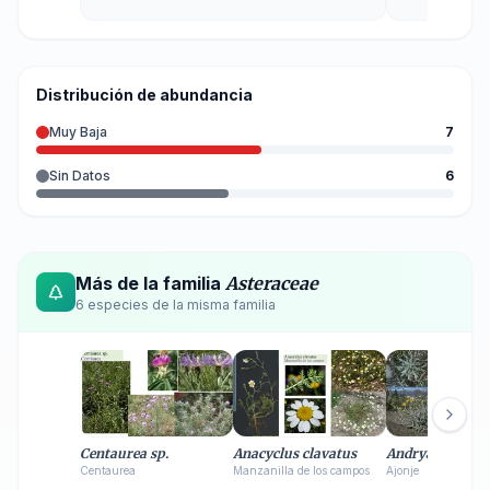
Distribución de abundancia
Muy Baja
7
Sin Datos
6
Más de la familia
Asteraceae
6
especie
s
de la misma familia
Centaurea sp.
Anacyclus clavatus
Andryala ragus
Centaurea
Manzanilla de los campos
Ajonje