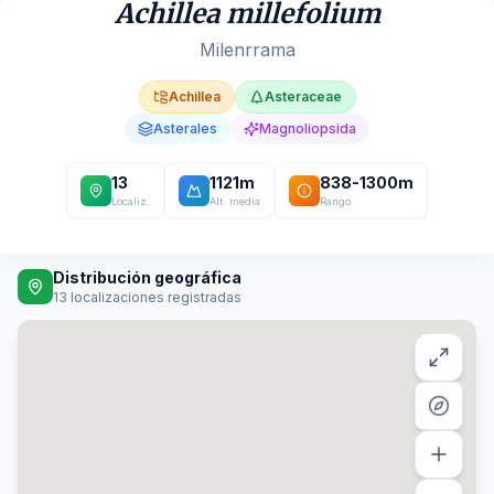
Achillea millefolium
Milenrrama
Achillea
Asteraceae
Asterales
Magnoliopsida
13
1121
m
838
-
1300
m
Localiz.
Alt. media
Rango
Distribución geográfica
13
localizaciones registradas