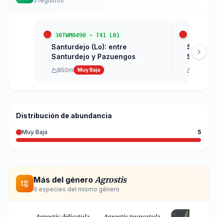
5
registros
30TWM0490
-
T41 L01
30TWM04
Santurdejo (Lo): entre
Santurde
Santurdejo y Pazuengos
Santurd
850
m
870
m
Muy Baja
M
Distribución de abundancia
Muy Baja
5
Más del género
Agrostis
6
especie
s
del mismo género
Agrostis delicatula
Agrostis truncatula