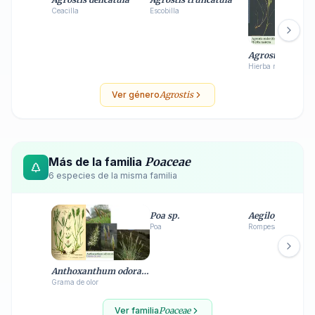
Ceacilla
Escobilla
Agrostis stoloni
Hierba rastrera
Ver género
Agrostis
Más de la familia
Poaceae
6
especie
s
de la misma familia
Poa sp.
Aegilops ventri
Poa
Rompesacos
Anthoxanthum odoratum
Grama de olor
Ver familia
Poaceae