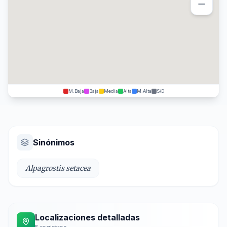
M.Baja
Baja
Media
Alta
M.Alta
S/D
Sinónimos
Alpagrostis setacea
Localizaciones detalladas