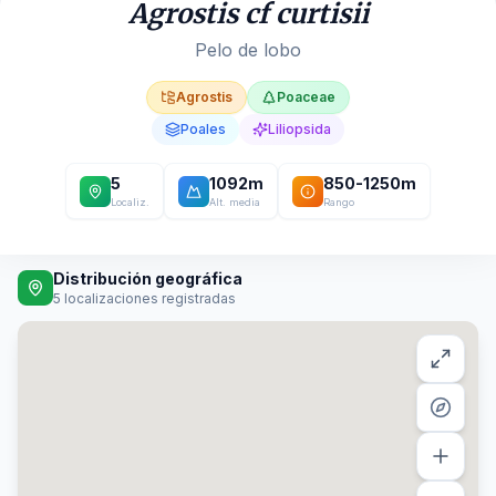
Agrostis cf curtisii
Pelo de lobo
Agrostis
Poaceae
Poales
Liliopsida
5
1092
m
850
-
1250
m
Localiz.
Alt. media
Rango
Distribución geográfica
5
localizaciones registradas