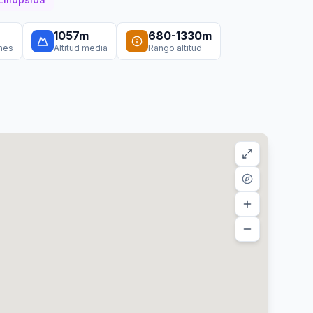
1057
m
680
-
1330
m
ones
Altitud media
Rango altitud