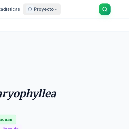
tadísticas
Proyecto
aryophyllea
aceae
Liliopsida