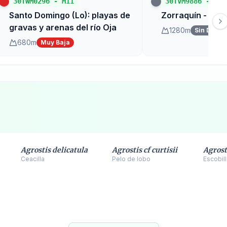
30TWM0296
-
M11
30TVM9886
-
P21
Santo Domingo (Lo): playas de
Zorraquín - Ca
gravas y arenas del río Oja
1280
m
Sin Datos
680
m
Muy Baja
Agrostis delicatula
Agrostis cf curtisii
Agrost
Ceacilla
Pelo de lobo
Escobil