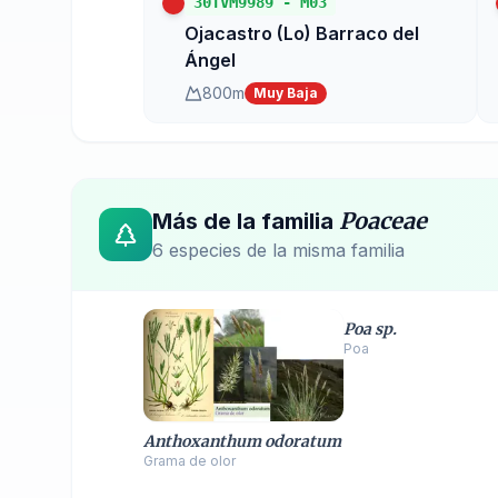
30TVM9989
-
M03
Ojacastro (Lo) Barraco del
Ángel
800
m
Muy Baja
Poaceae
Más de la familia
6
especie
s
de la misma familia
Poa sp.
Poa
Anthoxanthum odoratum
Grama de olor