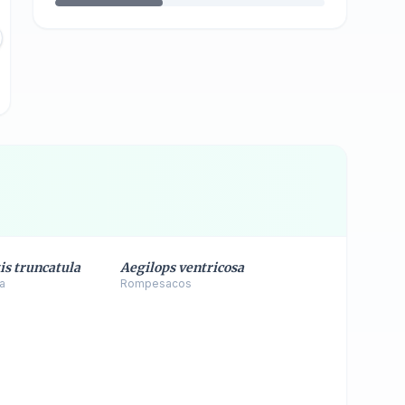
30TVM9286
-
P25
mpo Serrano
Valgañón - La Dehesa - Sub. La
Dehesa
1280
m
Sin Datos
is truncatula
Aegilops ventricosa
la
Rompesacos