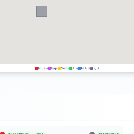
M.Baja
Baja
Media
Alta
M.Alta
S/D