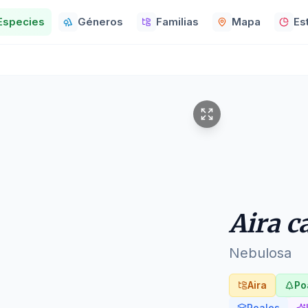
Especies
Géneros
Familias
Mapa
Es
Aira c
Nebulosa
Aira
Po
Poales