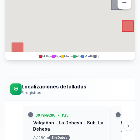
M.Baja
Baja
Media
Alta
M.Alta
S/D
Localizaciones detalladas
5
registros
30TVM9286
-
P25
30TWM01
Valgañón - La Dehesa - Sub. La
Ezcaray 
Dehesa
2106
m
1280
m
Sin Datos