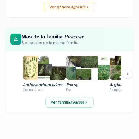
Ver género
Agrostis
Más de la familia
Poaceae
6
especie
s
de la misma familia
Anthoxanthum odoratum
Poa sp.
Aegilops ventri
Grama de olor
Poa
Rompesacos
Ver familia
Poaceae