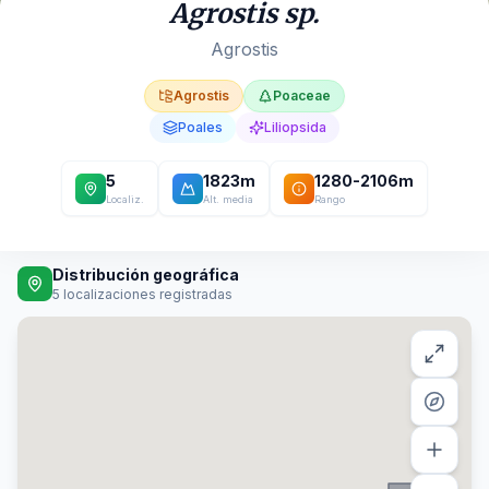
Agrostis sp.
Agrostis
Agrostis
Poaceae
Poales
Liliopsida
5
1823
m
1280
-
2106
m
Localiz.
Alt. media
Rango
Distribución geográfica
5
localizaciones registradas