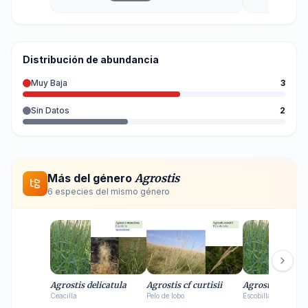
Distribución de abundancia
Muy Baja
3
Sin Datos
2
Más del género
Agrostis
6
especie
s
del mismo género
Agrostis delicatula
Agrostis cf curtisii
Agrostis trunca
Ceacilla
Pelo de lobo
Escobilla