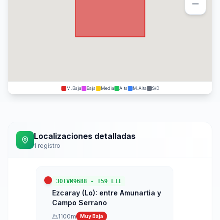
M.Baja
Baja
Media
Alta
M.Alta
S/D
Localizaciones detalladas
1
registro
30TVM9688
-
T59 L11
Ezcaray (Lo): entre Amunartia y
Campo Serrano
1100
m
Muy Baja