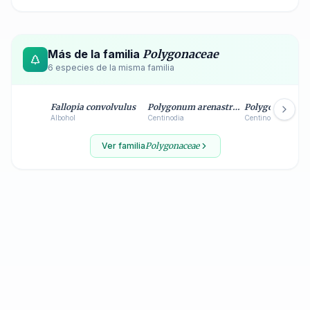
Más de la familia
Polygonaceae
6
especie
s
de la misma familia
Fallopia convolvulus
Polygonum arenastrum
Polygonum avic
Albohol
Centinodia
Centinodia
Ver familia
Polygonaceae