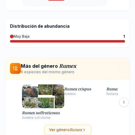
Distribución de abundancia
Muy Baja
1
Más del género
Rumex
6
especie
s
del mismo género
Rumex crispus
Rumex conglom
Acedera
Romaza
Rumex suffruticosus
Acedera sufruticosa
Ver género
Rumex