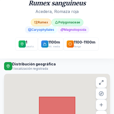
Rumex sanguineus
Acedera, Romaza roja
Rumex
Polygonaceae
Caryophyllales
Magnoliopsida
1
1100
m
1100
-
1100
m
Localiz.
Alt. media
Rango
Distribución geográfica
1
localización registrada