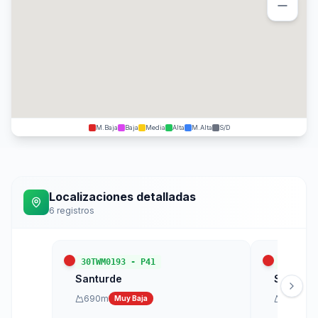
M.Baja
Baja
Media
Alta
M.Alta
S/D
Localizaciones detalladas
6
registros
30TWM0193
-
P41
30TWM00
Santurde
Santurd
690
m
1100
m
Muy Baja