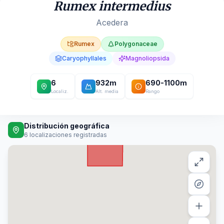
Rumex intermedius
Acedera
Rumex
Polygonaceae
Caryophyllales
Magnoliopsida
6
932
m
690
-
1100
m
Localiz.
Alt. media
Rango
Distribución geográfica
6
localizaciones registradas