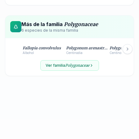
Más de la familia
Polygonaceae
6
especie
s
de la misma familia
Fallopia convolvulus
Polygonum arenastrum
Polygonum avic
Albohol
Centinodia
Centinodia
Ver familia
Polygonaceae