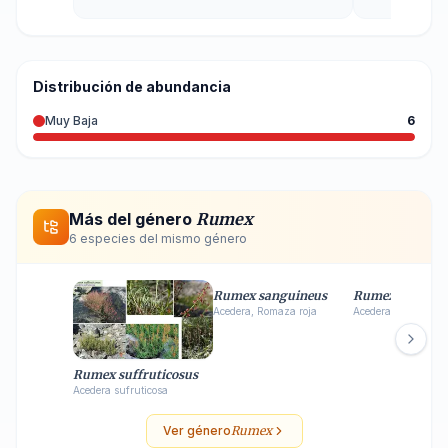
Distribución de abundancia
Muy Baja
6
Más del género
Rumex
6
especie
s
del mismo género
Rumex sanguineus
Rumex crispus
Acedera, Romaza roja
Acedera
Rumex suffruticosus
Acedera sufruticosa
Ver género
Rumex