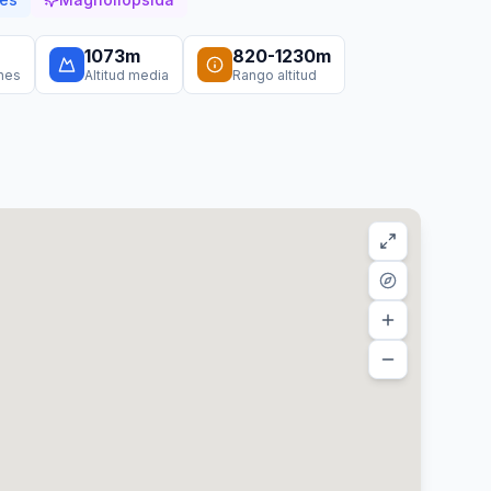
1073
m
820
-
1230
m
ones
Altitud media
Rango altitud