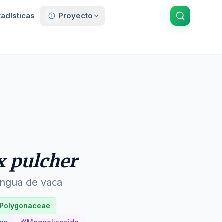
tadísticas
Proyecto
 pulcher
engua de vaca
Polygonaceae
les
Magnoliopsida