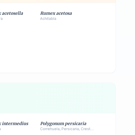
acetosella
Rumex acetosa
ra
Achitabla
 intermedius
Polygonum persicaria
a
Correhuela, Persicaria, Cresta de gallo