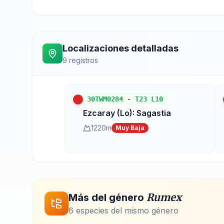
Localizaciones detalladas
9
registros
30TWM0284
-
T23 L10
Ezcaray (Lo): Sagastia
1220
m
Muy Baja
Rumex
Más del género
6
especie
s
del mismo género