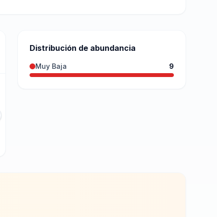
Distribución de abundancia
Muy Baja
9
 L12
30TWM9286
-
T23 L02
gastia
Valgañón (Lo): Lizarro
1180
m
Muy Baja