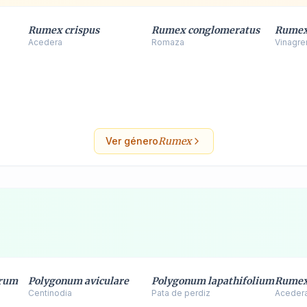
Rumex crispus
Rumex conglomeratus
Rumex 
Acedera
Romaza
Vinagre
Ver género
Rumex
trum
Polygonum aviculare
Polygonum lapathifolium
Rumex
Centinodia
Pata de perdiz
Aceder