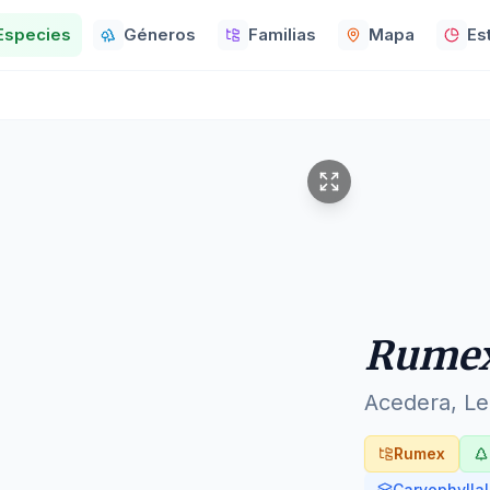
Especies
Géneros
Familias
Mapa
Es
Rumex
Acedera, L
Rumex
Caryophylla