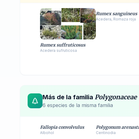
Rumex sanguineus
Acedera, Romaza roja
Rumex suffruticosus
Acedera sufruticosa
Polygonaceae
Más de la familia
6
especie
s
de la misma familia
Fallopia convolvulus
Polygonum arenas
Albohol
Centinodia