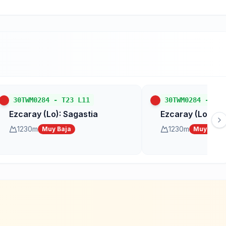
30TWM0284
-
T23 L11
30TWM0284
-
T23
Ezcaray (Lo): Sagastia
Ezcaray (Lo): Sa
1230
m
1230
m
Muy Baja
Muy Baja