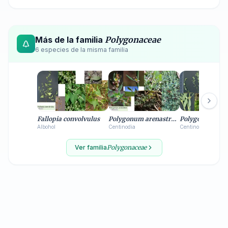
Más de la familia
Polygonaceae
6
especie
s
de la misma familia
Fallopia convolvulus
Polygonum arenastrum
Polygonum avic
Albohol
Centinodia
Centinodia
Ver familia
Polygonaceae