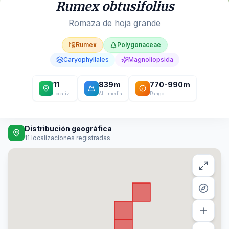
Rumex obtusifolius
Romaza de hoja grande
Rumex
Polygonaceae
Caryophyllales
Magnoliopsida
11
839
m
770
-
990
m
Localiz.
Alt. media
Rango
Distribución geográfica
11
localizaciones registradas