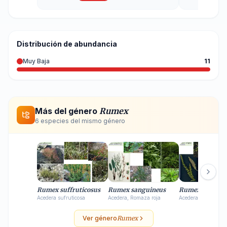
Distribución de abundancia
Muy Baja
11
Más del género
Rumex
6
especie
s
del mismo género
Rumex suffruticosus
Rumex sanguineus
Rumex crispus
Acedera sufruticosa
Acedera, Romaza roja
Acedera
Ver género
Rumex