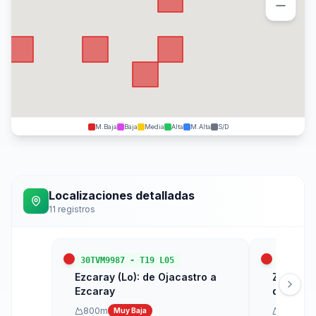
M.Baja
Baja
Media
Alta
M.Alta
S/D
Localizaciones detalladas
11
registros
30TVM9987
-
T19 L05
30TVM96
Ezcaray (Lo): de Ojacastro a
Zorraquí
Ezcaray
del arro
800
m
820
m
Muy Baja
M