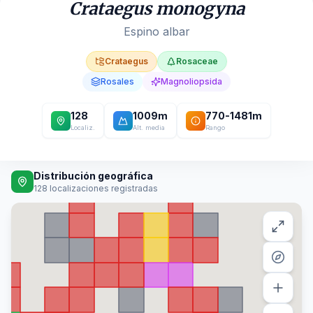
Crataegus monogyna
Espino albar
Crataegus
Rosaceae
Rosales
Magnoliopsida
128
1009
m
770
-
1481
m
Localiz.
Alt. media
Rango
Distribución geográfica
128
localizaciones registradas