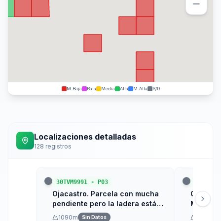
M.Baja
Baja
Media
Alta
M.Alta
S/D
Localizaciones detalladas
128
registros
30TVM9991
-
P03
30TVM95
Ojacastro. Parcela con mucha
Ojacastr
pendiente pero la ladera está
Mataltur
abancalada porque antes fue
1090
m
1270
m
Sin Datos