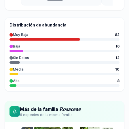
cultivada.
Distribución de abundancia
Muy Baja
82
Baja
16
Sin Datos
12
Media
10
Alta
8
Más de la familia
Rosaceae
6
especie
s
de la misma familia