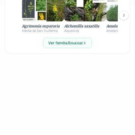
Agrimonia eupatoria
Alchemilla saxatilis
Amelanchier ova
Hierba de San Guillermo
Alquemila
Amelanchero
Ver familia
Rosaceae