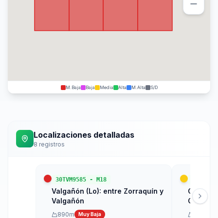
M.Baja
Baja
Media
Alta
M.Alta
S/D
Localizaciones detalladas
8
registros
30TVM9585
-
M18
30TVM99
Valgañón (Lo): entre Zorraquín y
Ojacastr
Valgañón
Oja
890
m
800
m
Muy Baja
M