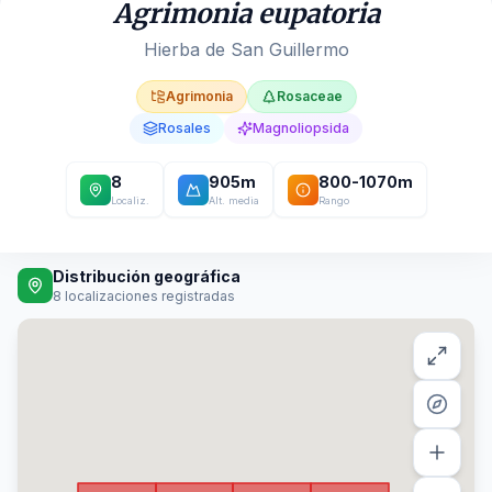
Agrimonia eupatoria
Hierba de San Guillermo
Agrimonia
Rosaceae
Rosales
Magnoliopsida
8
905
m
800
-
1070
m
Localiz.
Alt. media
Rango
Distribución geográfica
8
localizaciones registradas