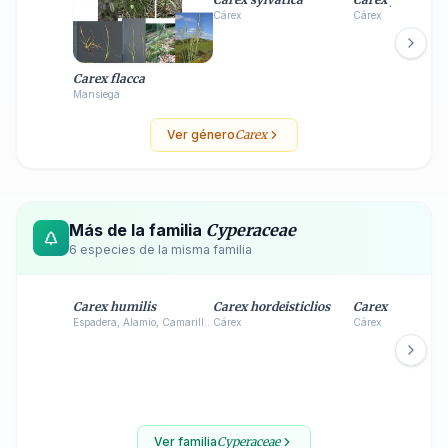
Cárex
Cárex
Carex flacca
Mansiega
Ver género
Carex
Más de la familia
Cyperaceae
6
especie
s
de la misma familia
Carex humilis
Carex hordeisticlios
Carex hirta
Espadera, Alamio, Camarillas
Cárex
Cárex
Ver familia
Cyperaceae