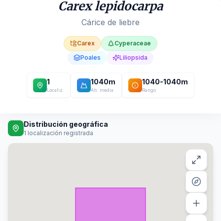
Carex lepidocarpa
Cárice de liebre
Carex
Cyperaceae
Poales
Liliopsida
1
1040
m
1040
-
1040
m
Localiz.
Alt. media
Rango
Distribución geográfica
1
localización registrada