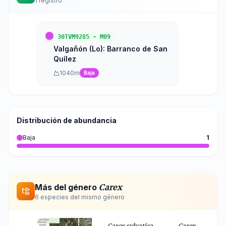
1
registro
30TVM9285
-
M09
Valgañón (Lo): Barranco de San
Quílez
1040
m
Baja
Distribución de abundancia
Baja
1
Más del género
Carex
6
especie
s
del mismo género
Carex sylvatica
Carex pulicaris