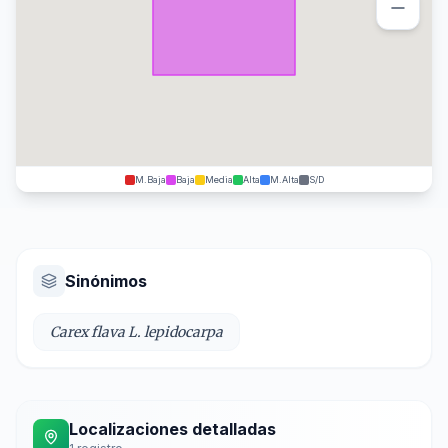
M.Baja
Baja
Media
Alta
M.Alta
S/D
Sinónimos
Carex flava L. lepidocarpa
Localizaciones detalladas