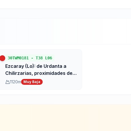
30TWM0181
-
T38 L06
Ezcaray (Lo): de Urdanta a
Chilirzarias, proximidades del
río Beneguerra
1120
m
Muy Baja