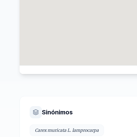
Sinónimos
Carex muricata L. lamprocarpa