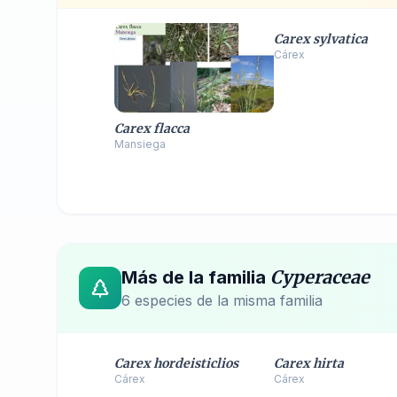
Carex sylvatica
Cárex
Carex flacca
Mansiega
Cyperaceae
Más de la familia
6
especie
s
de la misma familia
Carex hordeisticlios
Carex hirta
Cárex
Cárex