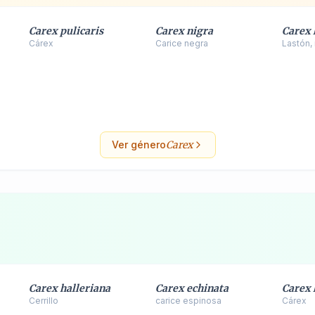
Carex pulicaris
Carex nigra
Carex 
Cárex
Carice negra
Lastón,
Ver género
Carex
Carex halleriana
Carex echinata
Carex 
Cerrillo
carice espinosa
Cárex