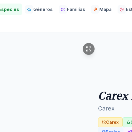
Especies
Géneros
Familias
Mapa
Es
Carex
Cárex
Carex
Poales