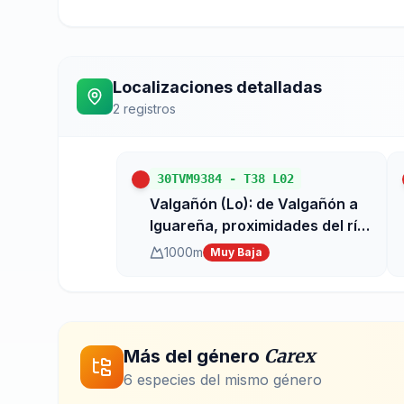
Localizaciones detalladas
2
registros
30TVM9384
-
T38 L02
Valgañón (Lo): de Valgañón a
Iguareña, proximidades del río
Ciloria
1000
m
Muy Baja
Carex
Más del género
6
especie
s
del mismo género