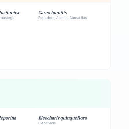
lusitanica
Carex humilis
 masiega
Espadera, Alamio, Camarillas
leporina
Eleocharis quinqueflora
Eleocharis