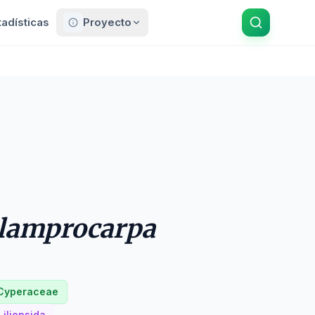
tadísticas
Proyecto
 lamprocarpa
Cyperaceae
Liliopsida