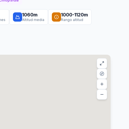
1060
m
1000
-
1120
m
ones
Altitud media
Rango altitud