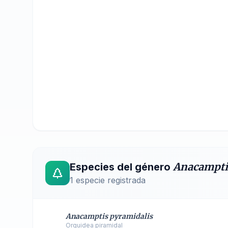
Anacampti
Especies del género
1
especie registrada
Anacamptis pyramidalis
Orquidea piramidal