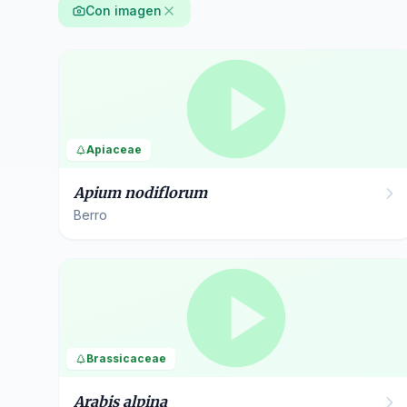
Con imagen
Apiaceae
Apium nodiflorum
Berro
Brassicaceae
Arabis alpina