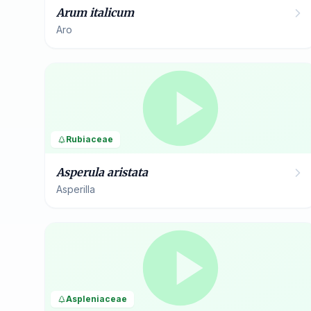
Arum italicum
Aro
Rubiaceae
Asperula aristata
Asperilla
Aspleniaceae