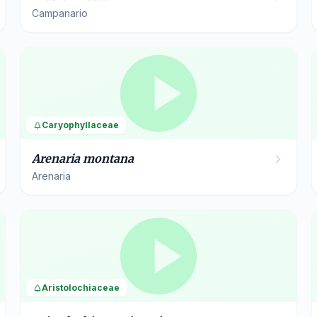
Campanario
Caryophyllaceae
Arenaria montana
Arenaria
Aristolochiaceae