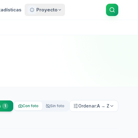
tadísticas
Proyecto
s
Ordenar:
A → Z
1
Con foto
Sin foto