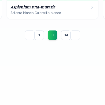
Asplenium ruta-muraria
Adianto blanco Culantrillo blanco
←
1
3
34
→
···
···