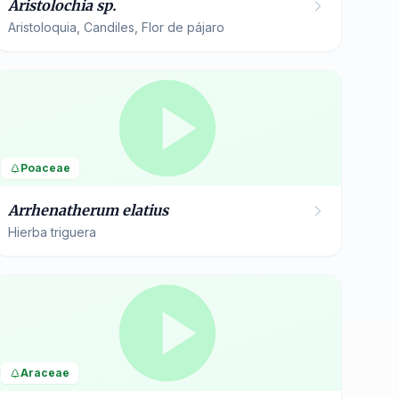
Aristolochia sp.
Aristoloquia, Candiles, Flor de pájaro
Poaceae
Arrhenatherum elatius
Hierba triguera
Araceae