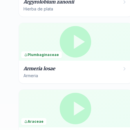
Argyrolobium zanonii
Hierba de plata
Plumbaginaceae
Armeria losae
Armeria
Araceae