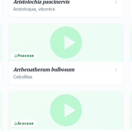
Aristolochia paucinervis
Aristoloquia, viborera
Poaceae
Arrhenatherum bulbosum
Cebollitas
Araceae