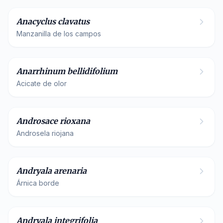
Anacyclus clavatus
Manzanilla de los campos
Plantaginaceae
Anarrhinum bellidifolium
Acicate de olor
Primulaceae
Androsace rioxana
Androsela riojana
Asteraceae
Andryala arenaria
Árnica borde
Asteraceae
Andryala integrifolia