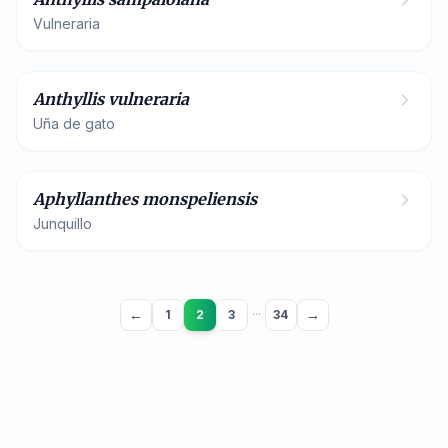
Vulneraria
Fabaceae
Anthyllis vulneraria
Uña de gato
Asparagaceae
Aphyllanthes monspeliensis
Junquillo
←
→
1
2
3
···
34