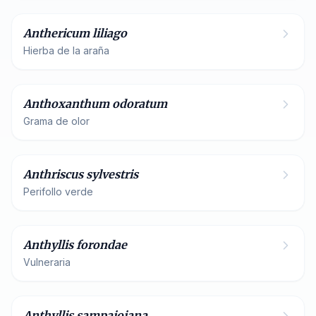
Anthericum liliago
Hierba de la araña
Poaceae
Anthoxanthum odoratum
Grama de olor
Apiaceae
Anthriscus sylvestris
Perifollo verde
Fabaceae
Anthyllis forondae
Vulneraria
Fabaceae
Anthyllis sampaioiana