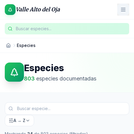
Valle Alto del Oja
Buscar especies...
Especies
Especies
803
especies documentadas
A → Z
Mostrando
24
de
803
especies
(filtradas)