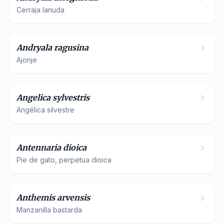
Cerraja lanuda
Asteraceae
Andryala ragusina
Ajonje
Apiaceae
Angelica sylvestris
Angélica silvestre
Asteraceae
Antennaria dioica
Pie de gato, perpetua dioica
Asteraceae
Anthemis arvensis
Manzanilla bastarda
Asparagaceae