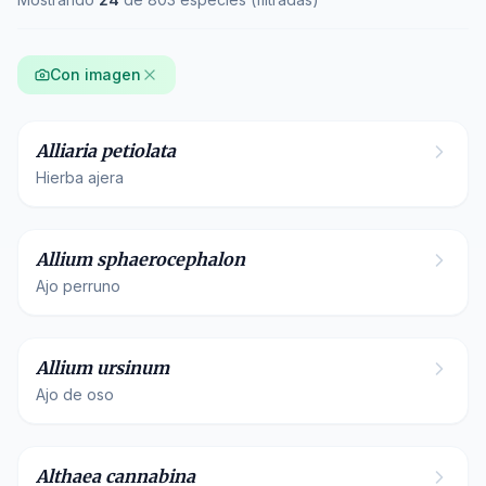
Con imagen
Brassicaceae
Alliaria petiolata
Hierba ajera
Amaryllidaceae
Allium sphaerocephalon
Ajo perruno
Amaryllidaceae
Allium ursinum
Ajo de oso
Malvaceae
Althaea cannabina