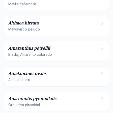
Matilla cañamera
Malvaceae
Althaea hirsuta
Malvavisco peludo
Amaranthaceae
Amaranthus powellii
Bledo, Amaranto colorado
Rosaceae
Amelanchier ovalis
Amelanchero
Orchidaceae
Anacamptis pyramidalis
Orquidea piramidal
Asteraceae