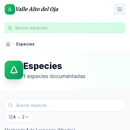
Valle Alto del Oja
Buscar especies...
Especies
Especies
1
especies documentadas
A → Z
Mostrando
1
de
1
especies
(filtradas)