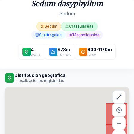
Sedum dasyphyllum
Sedum
Sedum
Crassulaceae
Saxifragales
Magnoliopsida
4
973
m
900
-
1170
m
Localiz.
Alt. media
Rango
Distribución geográfica
4
localizaciones registradas