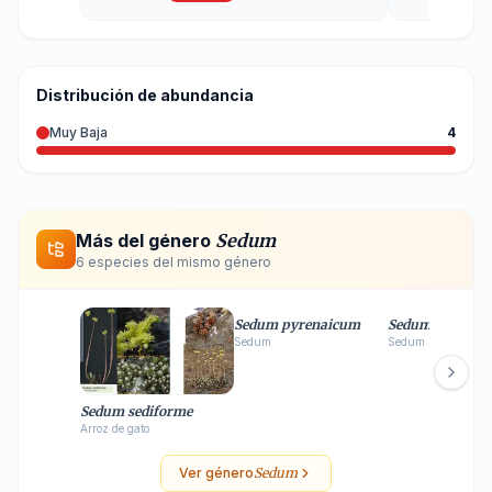
Distribución de abundancia
Muy Baja
4
Más del género
Sedum
6
especie
s
del mismo género
Sedum pyrenaicum
Sedum pedicell
Sedum
Sedum
Sedum sediforme
Arroz de gato
Ver género
Sedum