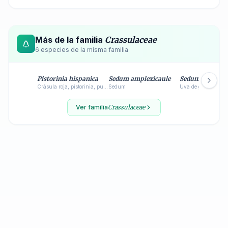
Más de la familia
Crassulaceae
6
especie
s
de la misma familia
Pistorinia hispanica
Sedum amplexicaule
Sedum album
Crásula roja, pistorinia, punterilla preciosa, siempreviva bermeja, uña de gato encarnada, vinagretas.
Sedum
Uva de gato
Ver familia
Crassulaceae