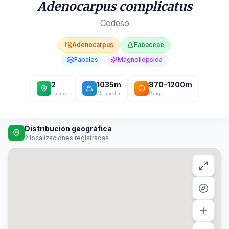
Adenocarpus complicatus
Codeso
Adenocarpus
Fabaceae
Fabales
Magnoliopsida
2
1035
m
870
-
1200
m
Localiz.
Alt. media
Rango
Distribución geográfica
2
localizaciones registradas