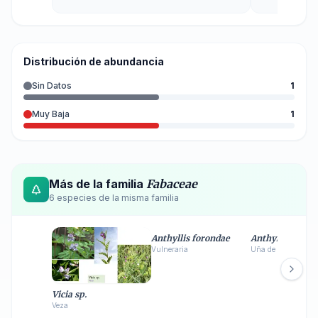
Distribución de abundancia
Sin Datos
1
Muy Baja
1
Más de la familia
Fabaceae
6
especie
s
de la misma familia
Anthyllis forondae
Anthyllis vulne
Vulneraria
Uña de gato
Vicia sp.
Veza